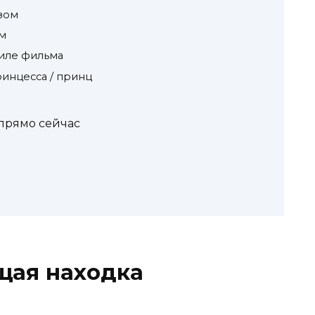
зом
м
тиле фильма
ринцесса / принц
 прямо сейчас
щая находка