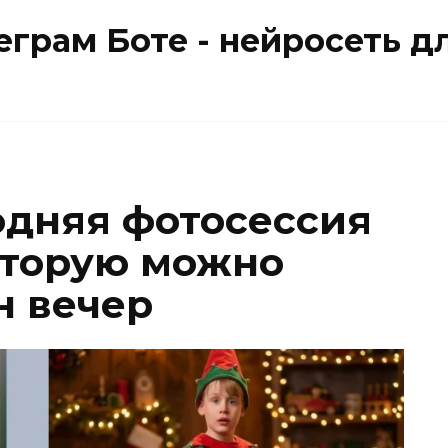
еграм Боте - нейросеть д
одняя фотосессия
оторую можно
н вечер