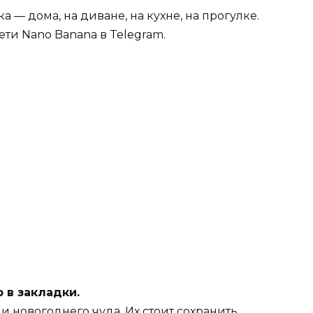
а — дома, на диване, на кухне, на прогулке.
ети Nano Banana в Telegram.
 в закладки.
 новогоднего чуда. Их стоит сохранить.