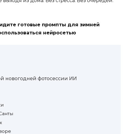
 выходя из дома. Без стресса. Без очередей.
увидите готовые промпты для зимней
оспользоваться нейросетью
кой новогодней фотосессии ИИ
ки
Санты
х
дворе